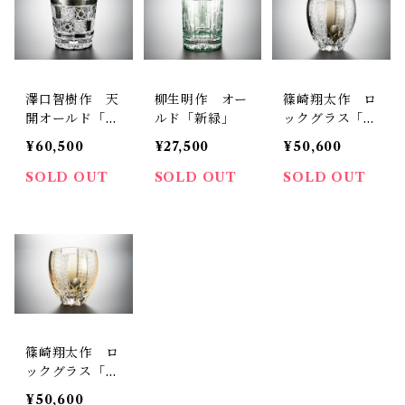
澤口智樹作 天
柳生明作 オー
篠崎翔太作 ロ
開オールド「変
ルド「新緑」
ックグラス「モ
わり市松」
ノクロ」（墨
¥60,500
¥27,500
¥50,600
流）
SOLD OUT
SOLD OUT
SOLD OUT
篠崎翔太作 ロ
ックグラス「モ
ノクロ」（山
¥50,600