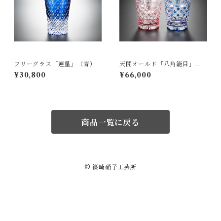
フリーグラス「連星」（青）
天開オールド「八角籠目」
（ペア）
¥30,800
¥66,000
商品一覧に戻る
© 篠崎硝子工芸所