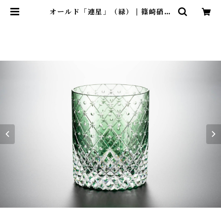
オールド「連星」（緑） | 篠崎硝子
工芸所