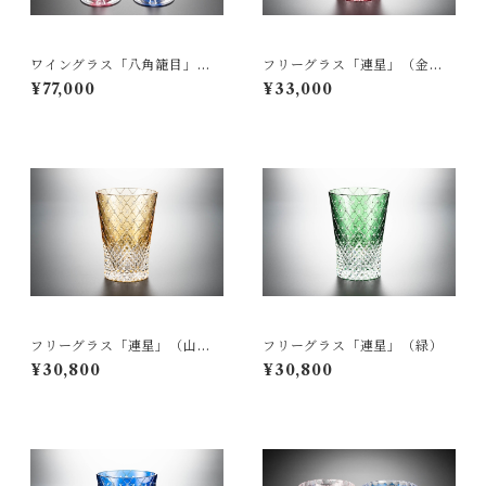
ワイングラス「八角籠目」
フリーグラス「連星」（金
（ペア）
赤）
¥77,000
¥33,000
フリーグラス「連星」（山
フリーグラス「連星」（緑）
吹）
¥30,800
¥30,800