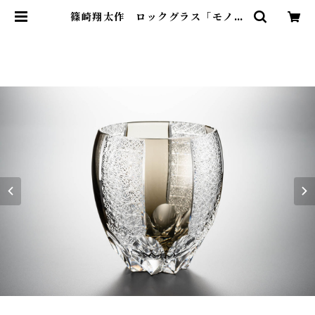
篠崎翔太作 ロックグラス「モノク
ロ」（墨流） | 篠崎硝子工芸所