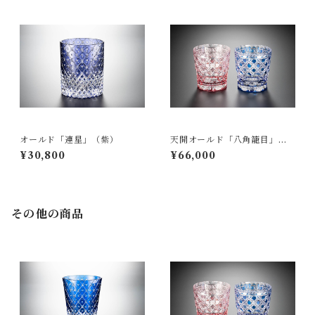
オールド「連星」（紫）
天開オールド「八角籠目」
（ペア）
¥30,800
¥66,000
その他の商品