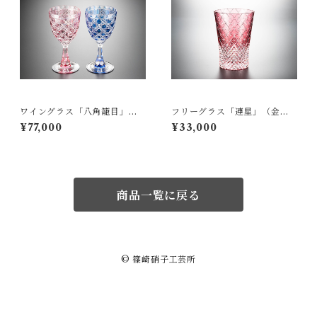
ワイングラス「八角籠目」
フリーグラス「連星」（金
（ペア）
赤）
¥77,000
¥33,000
商品一覧に戻る
© 篠崎硝子工芸所