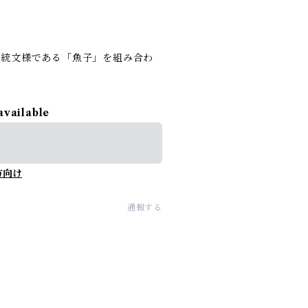
伝統文様である「魚子」を組み合わ
available
方向け
通報する