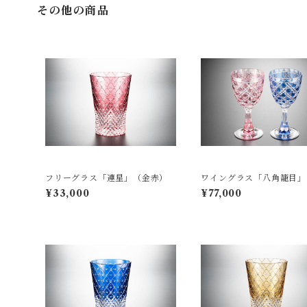
その他の商品
フリーグラス「連星」（金赤）
ワイングラス「八角籠目」
ア）
¥33,000
¥77,000