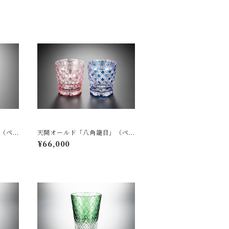
（ペ
天開オールド「八角籠目」（ペ
ア）
¥66,000