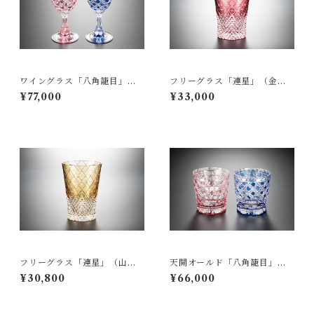
ワイングラス「八角籠目」
フリーグラス「連星」（金
（ペア）
赤）
¥77,000
¥33,000
フリーグラス「連星」（山
天開オールド「八角籠目」
吹）
（ペア）
¥30,800
¥66,000