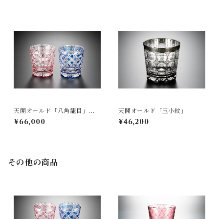
天開オールド「八角籠目」
天開オールド「玉小紋」
（ペア）
¥66,000
¥46,200
その他の商品