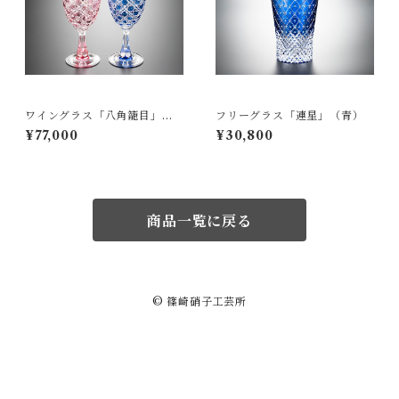
ワイングラス「八角籠目」
フリーグラス「連星」（青）
（ペア）
¥77,000
¥30,800
商品一覧に戻る
© 篠崎硝子工芸所