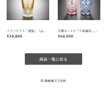
フリーグラス「連星」（山
天開オールド「八角籠目」
吹）
（ペア）
¥30,800
¥66,000
商品一覧に戻る
© 篠崎硝子工芸所