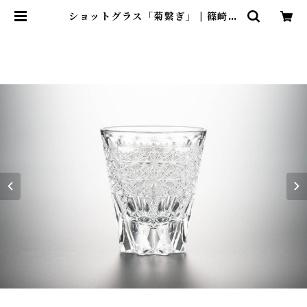
ショットグラス「菊繋ぎ」 | 篠崎硝
子工芸所